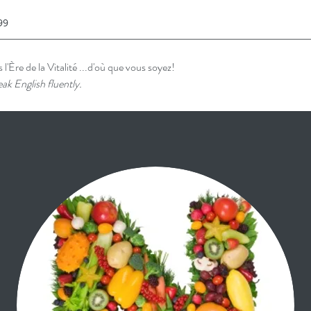
99
l'Ère de la Vitalité ...d'où que vous soyez!
ak English fluently.