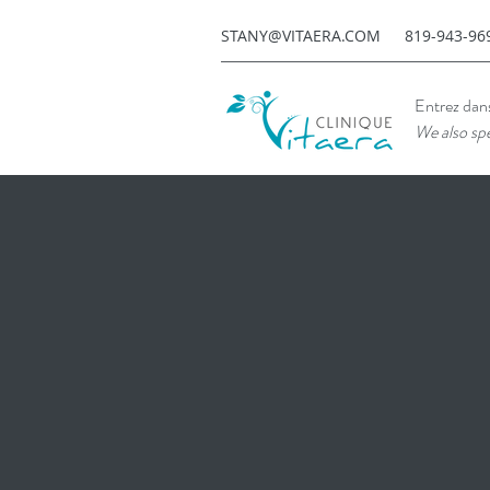
STANY@VITAERA.COM
819-943-96
Entrez dans 
We also spe